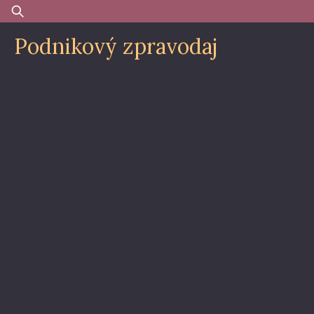
Skip
Vyhledávání
to
Podnikový zpravodaj
content