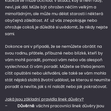
Kdokoli se může ocitnout v situaci, kdy si neví rady,
neví, jak dál. Může být ohrožen něčím velkým a
mimořádným, ale může mu dělat starosti i některá
obyčejná záležitost. Ať už vás znepokojuje nebo
ohrožuje cokoli, je důležité si uvědomit, že nikdy nejste
sami.
Dokonce ani v případě, že se nemůžete obrátit na
svou rodinu, přátele, příbuzné nebo blízké, kteří by
vám mohli poradit, pomoci vám nebo vás alespoň
vyslechnout či vám poradit. Můžete se třeba jenom
cítit opuštěni nebo ukřivděni, ale také se vám mohla
stát nějaká složitá životní událost, se kterou si neumíte
poradit a nevíte, jak s ní naložit nebo jak pokračovat.
Jaká jsou základní pravidla linek důvěry?
–
Důvěrně
: všichni pracovníci linek důvěry jsou