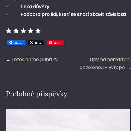
–
Linka důvěry
–
Podpora pro lidi, kteří se snaží zbavit závislostí
Share
Post
Save
Navigace
Letos dáme puntíky
Tipy na netradiční
pro
dovolenou v Evropě
příspěvek
Podobné příspěvky