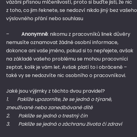
vázáni přísnou mlčenlivostí, proto si buďte jisti, že nic
z toho, co jim řeknete, se nedozví nikdo jiný bez vašeho
výslovného přání nebo souhlasu
–
Anonymně
: nikomu z pracovníků linek důvěry
nemusíte oznamovat žádné osobní informace,
dokonce ani vaše jméno, pokud si to nepřejete, avšak
na základě vašeho problému se mohou pracovníci
zeptat, kolik je vám let. Avšak platí to i obráceně –
také vy se nedozvíte nic osobního o pracovníkovi.
Jaké jsou výjimky z těchto dvou pravidel?
1.
Pakliže upozorníte, že se jedná o týrané,
zneužívané nebo zanedbávané dítě
2.
Pakliže se jedná o trestný čin
3.
Pakliže se jedná o záchranu života či zdraví