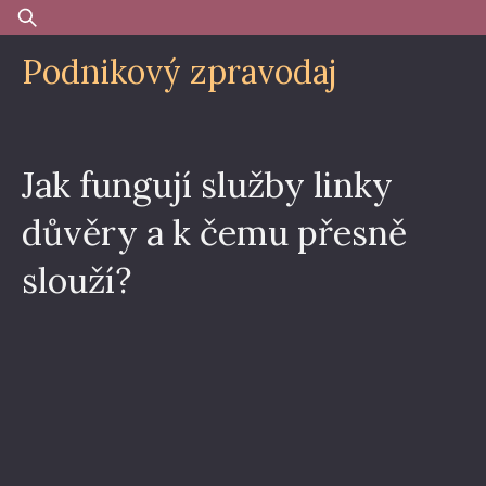
Skip
Vyhledávání
to
Podnikový zpravodaj
content
Jak fungují služby linky
důvěry a k čemu přesně
slouží?