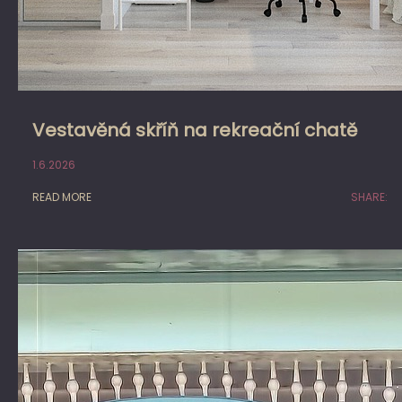
Vestavěná skříň na rekreační chatě
1.6.2026
READ MORE
SHARE: