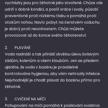
vycházky jsou pro těhotné jako stvořené. Chůze vás
udrží v dobré kondici, a posílí srdce i svaly, působí
preventivně proti nízkému tlaku a pomáhá proti
otokům nohou. Navíc pobyt na čerstvém vzduchu
je dobrý proti nevolnostem. Chůzi můžete
provozovat až do konce svého těhotenství.
2. PLAVÁNÍ
Voda nadnáší a tak přináší skvělou úlevu bolavým
zádům, kolenům a všem kloubům. Jen se předem
ujistěte, že voda v bazénu je pravidelně
kontrolována hygienou, aby vám nehrozily infekce.
Nejvhodnější je chodit plavat do bazénu přímo pro
těhotné.
3. CVIČENÍ NA MÍČI
Pohupování na míči pomáhá k posilování svalstva