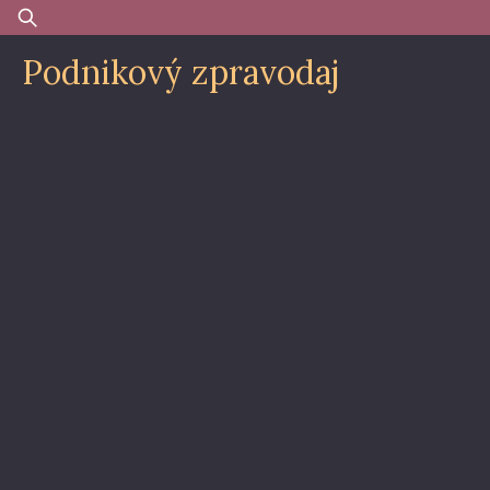
Skip
Vyhledávání
to
Podnikový zpravodaj
content