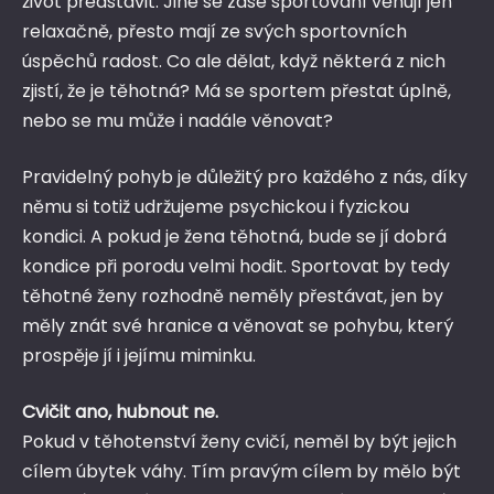
život představit. Jiné se zase sportování věnují jen
relaxačně, přesto mají ze svých sportovních
úspěchů radost. Co ale dělat, když některá z nich
zjistí, že je těhotná? Má se sportem přestat úplně,
nebo se mu může i nadále věnovat?
Pravidelný pohyb je důležitý pro každého z nás, díky
němu si totiž udržujeme psychickou i fyzickou
kondici. A pokud je žena těhotná, bude se jí dobrá
kondice při porodu velmi hodit. Sportovat by tedy
těhotné ženy rozhodně neměly přestávat, jen by
měly znát své hranice a věnovat se pohybu, který
prospěje jí i jejímu miminku.
Cvičit ano, hubnout ne.
Pokud v těhotenství ženy cvičí, neměl by být jejich
cílem úbytek váhy. Tím pravým cílem by mělo být