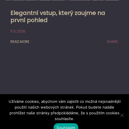
Elegantní vstup, který zaujme na
první pohled
5.5.2026
READ MORE
SHARE:
Užíváme cookies, abychom vám zajistili co možná nejsnadnější
použití našich webových stránek. Pokud budete nadále
prohlížet naše stránky předpokládáme, že s použitím cookies
Proudly powered by
WordPress
|
Theme: Dusky
souhlasíte.
Blog by
GraphThemes
.
Souhlasím