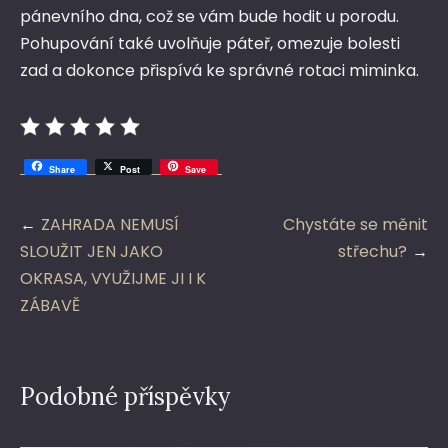
pánevního dna, což se vám bude hodit u porodu.
Pohupování také uvolňuje páteř, omezuje bolesti
zad a dokonce přispívá ke správné rotaci miminka.
Share
Post
Save
Navigace
ZAHRADA NEMUSÍ
Chystáte se měnit
pro
SLOUŽIT JEN JAKO
střechu?
příspěvek
OKRASA, VYUŽIJME JI I K
ZÁBAVĚ
Podobné příspěvky