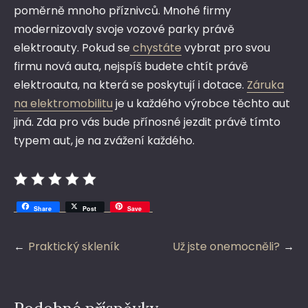
poměrně mnoho příznivců. Mnohé firmy
modernizovaly svoje vozové parky právě
elektroauty. Pokud se
chystáte
vybrat pro svou
firmu nová auta, nejspíš budete chtít právě
elektroauta, na která se poskytují i dotace.
Záruka
na elektromobilitu
je u každého výrobce těchto aut
jiná. Zda pro vás bude přínosné jezdit právě tímto
typem aut, je na zvážení každého.
Share
Post
Save
Navigace
Praktický skleník
Už jste onemocněli?
pro
příspěvek