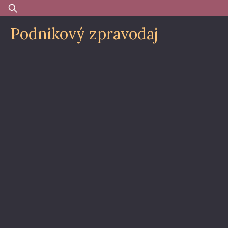
Skip
Vyhledávání
to
Podnikový zpravodaj
content