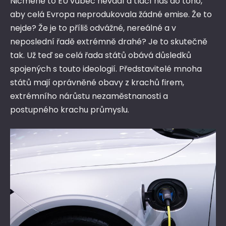
Nicméně to EU vůbec nevadí a tlačí nás do toho,
aby celá Evropa neprodukovala žádné emise. Že to
nejde? Že je to příliš odvážné, nereálné a v
neposlední řadě extrémně drahé? Je to skutečně
tak. Už teď se celá řada států obává důsledků
spojených s touto ideologií. Představitelé mnoha
států mají oprávněné obavy z krachů firem,
extrémního nárůstu nezaměstnanosti a
postupného krachu průmyslu.