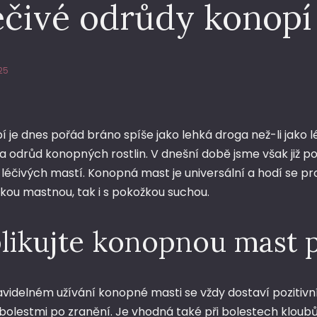
éčivé odrůdy konopí
25
 je dnes pořád bráno spíše jako lehká droga než-li jako l
 odrůd konopných rostlin. V dnešní době jsme však již p
 léčivých mastí.
Konopná mast
je universální a hodí se 
kou mastnou, tak i s pokožkou suchou.
likujte konopnou mast 
ravidelném užívání konopné masti se vždy dostaví pozitivní
bolestmi po zranění. Je vhodná také při bolestech kloubů