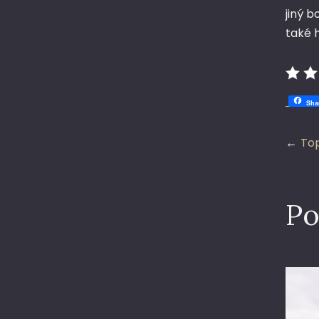
jiný 
také h
Sha
Na
Top
pr
Po
př