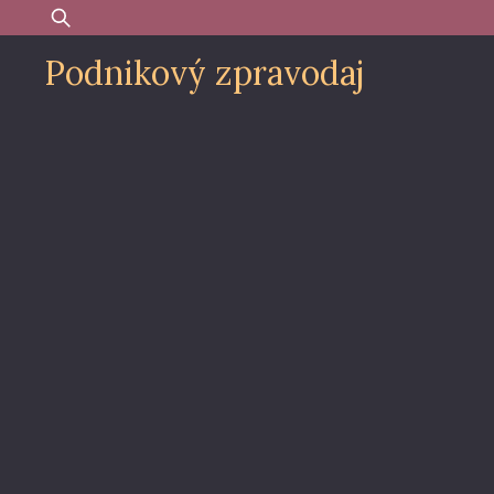
Skip
Vyhledávání
to
Podnikový zpravodaj
content