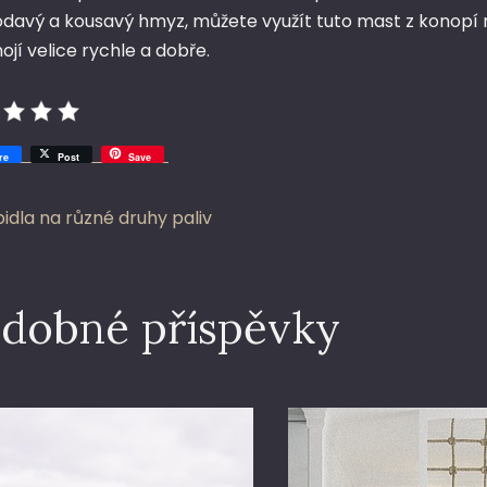
bodavý a kousavý hmyz, můžete využít tuto mast z konopí 
ojí velice rychle a dobře.
re
Post
Save
vigace
idla na různé druhy paliv
o
dobné příspěvky
íspěvek