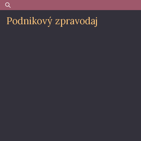
Skip
Vyhledávání
to
Podnikový zpravodaj
content