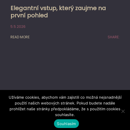
Elegantní vstup, který zaujme na
první pohled
5.5.2026
READ MORE
SHARE:
Užíváme cookies, abychom vám zajistili co možná nejsnadnější
použití našich webových stránek. Pokud budete nadále
prohlížet naše stránky předpokládáme, že s použitím cookies
Proudly powered by
WordPress
|
Theme: Dusky
souhlasíte.
Blog by
GraphThemes
.
Souhlasím