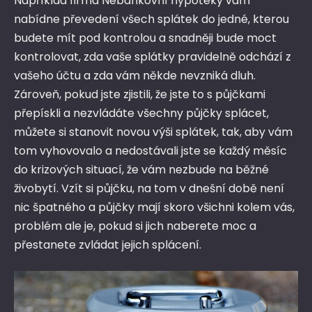
Například firma Nebankovní hypotéky vám
nabídne převedení všech splátek do jedné, kterou
budete mít pod kontrolou a snadněji bude moct
kontrolovat, zda vaše splátky pravidelně odchází z
vašeho účtu a zda vám někde nevzniká dluh.
Zároveň, pokud jste zjistili, že jste to s půjčkami
přepískli a nezvládáte všechny půjčky splácet,
můžete si stanovit novou výši splátek, tak, aby vám
tom vyhovovalo a nedostávali jste se každý měsíc
do krizových situací, že vám nezbude na běžné
živobytí. Vzít si půjčku, na tom v dnešní době není
nic špatného a půjčky mají skoro všichni kolem vás,
problém ale je, pokud si jich naberete moc a
přestanete zvládat jejich splácení.