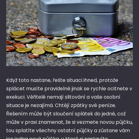
Když toto nastane, řešte situaci ihned, protože
splácet musíte pravidelně jinak se rychle ocitnete v
exekuci. Věřitelé nemají slitování a vaše osobní
situace je nezajímá. Chtějí zpátky své peníze.
Řešením může být sloučení splátek do jedné, což
může v praxi znamenat, že si vezmete novou půjčku,
tou splatíte všechny ostatní půjčky a zůstane vám
jen jedna nová půjčka, u které si nastavíte