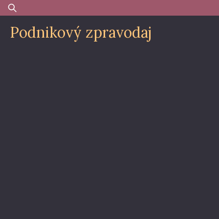
Skip
Vyhledávání
to
Podnikový zpravodaj
content