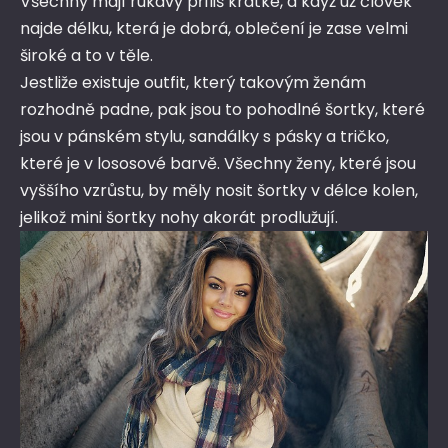
Všechny mají rukávy příliš krátké, a když už člověk
najde délku, která je dobrá, oblečení je zase velmi
široké a to v těle.
Jestliže existuje outfit, který takovým ženám
rozhodně padne, pak jsou to pohodlné šortky, které
jsou v pánském stylu, sandálky s pásky a tričko,
které je v lososové barvě. Všechny ženy, které jsou
vyššího vzrůstu, by měly nosit šortky v délce kolen,
jelikož mini šortky nohy akorát prodlužují.