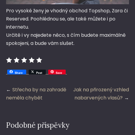
Pro vysoké ženy je vhodný obchod Topshop, Zara či
Reserved. Poohlédnou se, ale také můžete i po
internetu.
Určitě i vy najedete něco, s čím budete maximálně
spokojeni, a bude vám slušet.
Share
Post
Save
Navigace
Střecha by na zahradě
Jak na přirozený vzhled
pro
neměla chybět
nabarvených vlasů?
příspěvek
Podobné příspěvky