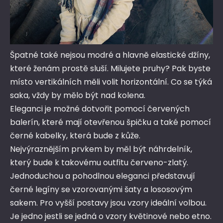
Špatné také nejsou modré a hlavně elastické džíny,
které ženám prostě sluší. Milujete pruhy? Pak byste
místo vertikálních měli volit horizontální. Co se týká
saka, vždy by mělo být nad kolena.
Eleganci je možné dotvořit pomocí červených
balerín, které mají otevřenou špičku a také pomocí
černé kabelky, která bude z kůže.
Nejvýraznějším prvkem by měl být náhrdelník,
který bude k takovému outfitu červeno-zlatý.
Jednoduchou a pohodlnou eleganci představují
černé legíny se vzorovanými šaty a lososovým
sakem. Pro vyšší postavy jsou vzory ideální volbou.
Je jedno jestli se jedná o vzory květinové nebo etno.