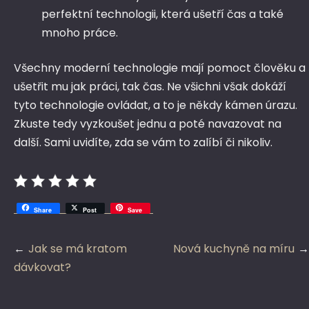
perfektní technologii, která ušetří čas a také
mnoho práce.
Všechny moderní technologie mají pomoct člověku a
ušetřit mu jak práci, tak čas. Ne všichni však dokáží
tyto technologie ovládat, a to je někdy kámen úrazu.
Zkuste tedy vyzkoušet jednu a poté navazovat na
další. Sami uvidíte, zda se vám to zalíbí či nikoliv.
Share
Post
Save
Navigace
Jak se má kratom
Nová kuchyně na míru
pro
dávkovat?
příspěvek