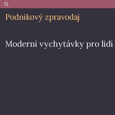
Skip
Vyhledávání
to
Podnikový zpravodaj
content
Moderní vychytávky pro lidi