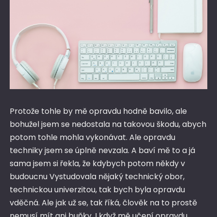
Protože tohle by mě opravdu hodně bavilo, ale
bohužel jsem se nedostala na takovou škodu, abych
potom tohle mohla vykonávat. Ale opravdu
techniky jsem se úplně nevzala. A baví mě to a já
sama jsem si řekla, že kdybych potom někdy v
budoucnu Vystudovala nějaký technický obor,
technickou univerzitou, tak bych byla opravdu
vděčná. Ale jak už se, tak říká, člověk na to prostě
nemusí mít ani buňky. I když mě učení opravdu