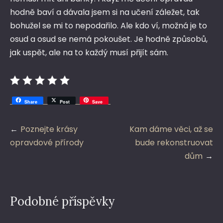
hodně baví a dávala jsem si na učení záležet, tak
bohužel se mi to nepodařilo. Ale kdo ví, možná je to
osud a osud se nemá pokoušet. Je hodně způsobů,
jak uspět, ale na to každý musí přijít sám.
Share
Post
Save
Navigace
Poznejte krásy
Kam dáme věci, až se
pro
opravdové přírody
bude rekonstruovat
příspěvek
dům
Podobné příspěvky