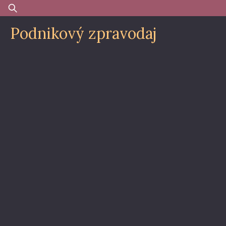
Skip
Vyhledávání
to
Podnikový zpravodaj
content