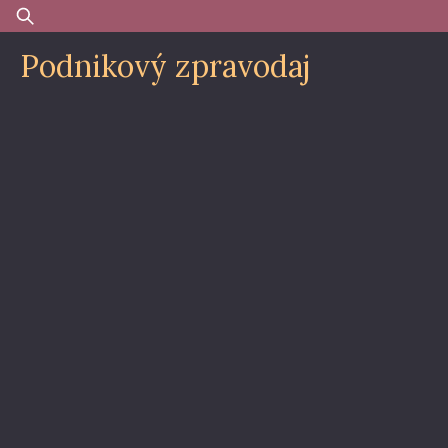
Skip
Vyhledávání
to
Podnikový zpravodaj
content