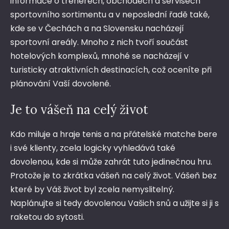
informace o trenérech, obchodech a servisech
sportovního sortimentu a v neposlední řadě také,
kde se v Čechách a na Slovensku nacházejí
sportovní areály. Mnoho z nich tvoří součást
hotelových komplexů, mnohé se nacházejí v
turisticky atraktivních destinacích, což oceníte při
plánování Vaší dovolené.
Je to vášeň na celý život
Kdo miluje a hraje tenis a na přátelské matche bere
i své klienty, zcela logicky vyhledává také
dovolenou, kde si může zahrát tuto jedinečnou hru.
Protože je to zkrátka vášeň na celý život. Vášeň bez
které by Váš život byl zcela nemyslitelný.
Naplánujte si tedy dovolenou Vašich snů a užijte si ji s
raketou do sytosti.