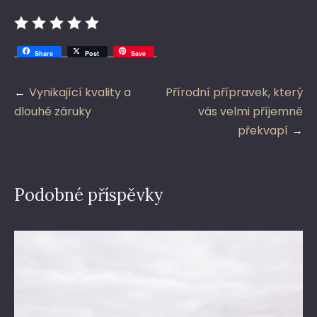
Share
Post
Save
Navigace
Vynikající kvality a
Přírodní přípravek, který
pro
dlouhé záruky
vás velmi příjemně
příspěvek
překvapí
Podobné příspěvky