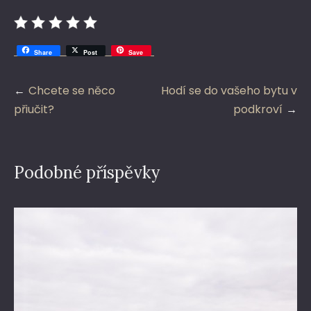
Share
Post
Save
Navigace
Chcete se něco
Hodí se do vašeho bytu v
pro
přiučit?
podkroví
příspěvek
Podobné příspěvky