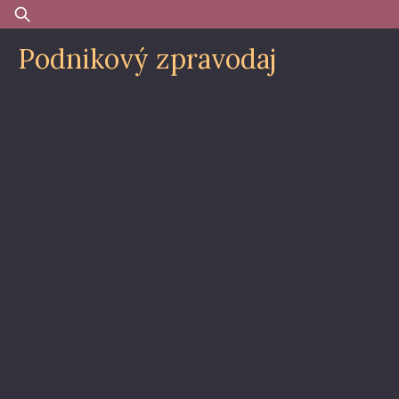
Skip
Vyhledávání
to
Podnikový zpravodaj
content