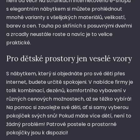
není od věci! Na stránkách internetového e-shopu
s elegantním
nábytkem
si můžete prohlédnout
mnohé varianty s všelijakých materiálů, velikostí,
barev a cen. Touha po skříních s posuvnými dveřmi
a zrcadly neustále roste a navíc je to velice
praktické.
Pro dětské prostory jen veselé vzory
S nábytkem, který si objednáte pro své děti přes
internet, budete určitě spokojeni. V nabídce firmy je
tolik kombinací, dezénů, komfortního vybavení v
různých cenových možnostech, až se těžko vybírá!
Na pomoc si zavolejte své děti, ať si samy vyberou
pokojíček svých snů! Pokud máte více dětí, není to
žádný problém! Patrové postele a prostorné
pokojíčky jsou k dispozici!